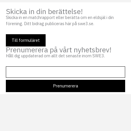
Skicka in din berättelse!
Skicka in en matchrapport eller berätta om en eldsjäl i din
förening. Ditt bidrag publiceras här på swe3.se.
Till formuläret
Prenumerera på vårt nyhetsbrev!
Håll dig uppdaterad om allt det senaste inom SWE3.