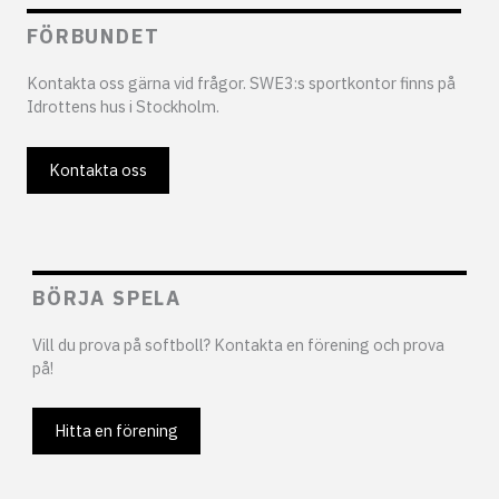
FÖRBUNDET
Kontakta oss gärna vid frågor. SWE3:s sportkontor finns på
Idrottens hus i Stockholm.
Kontakta oss
BÖRJA SPELA
Vill du prova på softboll? Kontakta en förening och prova
på!
Hitta en förening