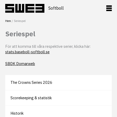
Hoppa
till
Softboll
innehåll
Hem
Seriespel
Seriespel
För att komma till våra respektive serier, klicka här:
stats.baseboll-softboll.se
SBDK Domarweb
The Crowns Series 2026
Scorekeeping & statistik
Historik