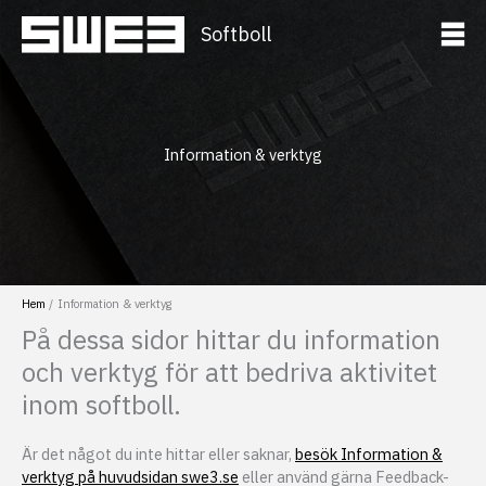
Hoppa
Softboll
till
innehåll
Information & verktyg
Hem
Information & verktyg
På dessa sidor hittar du information
och verktyg för att bedriva aktivitet
inom softboll.
Är det något du inte hittar eller saknar,
besök Information &
verktyg på huvudsidan swe3.se
eller använd gärna Feedback-