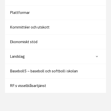
n
d
e
Plattformar
r
s
i
d
Kommittéer och utskott
o
r
Ekonomiskt stöd
Landslag
V
i
s
a
Baseboll5 – baseboll och softboll i skolan
e
l
l
e
r
RF:s visselblåsartjänst
d
ö
l
j
u
n
d
e