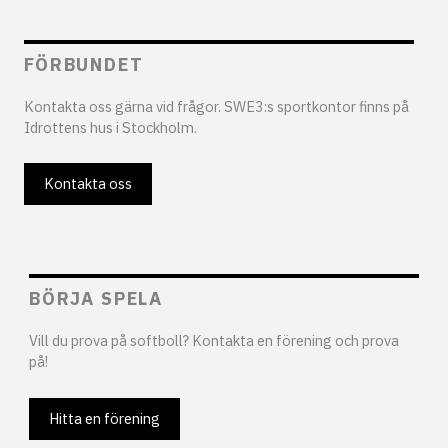
FÖRBUNDET
Kontakta oss gärna vid frågor. SWE3:s sportkontor finns på
Idrottens hus i Stockholm.
Kontakta oss
BÖRJA SPELA
Vill du prova på softboll? Kontakta en förening och prova
på!
Hitta en förening