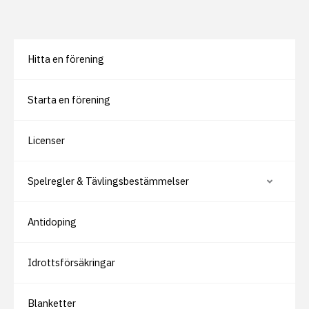
Hitta en förening
Starta en förening
Licenser
Spelregler & Tävlingsbestämmelser
V
i
s
a
Antidoping
e
l
l
e
r
Idrottsförsäkringar
d
ö
l
j
Blanketter
u