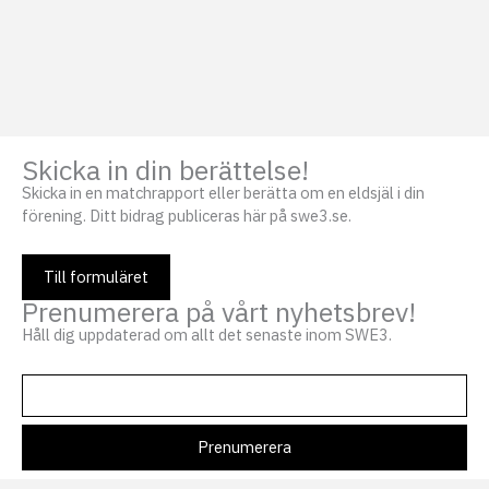
Skicka in din berättelse!
Skicka in en matchrapport eller berätta om en eldsjäl i din
förening. Ditt bidrag publiceras här på swe3.se.
Till formuläret
Prenumerera på vårt nyhetsbrev!
Håll dig uppdaterad om allt det senaste inom SWE3.