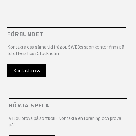
FÖRBUNDET
Kontakta oss gärna vid frågor. SWE3:s sportkontor finns på
Idrottens hus i Stockholm.
Kontakta oss
BÖRJA SPELA
Vill du prova på softboll? Kontakta en förening och prova
på!