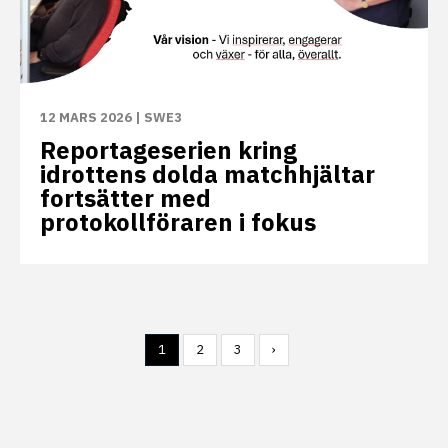
12 MARS 2026
|
SWE3
Reportageserien kring
idrottens dolda matchhjältar
fortsätter med
protokollföraren i fokus
1
2
3
›