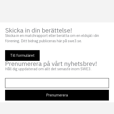
Skicka in din berättelse!
Skicka in en matchrapport eller berätta om en eldsjäl i din
förening. Ditt bidrag publiceras här på swe3.se.
Till formuläret
Prenumerera på vårt nyhetsbrev!
Håll dig uppdaterad om allt det senaste inom SWE3.