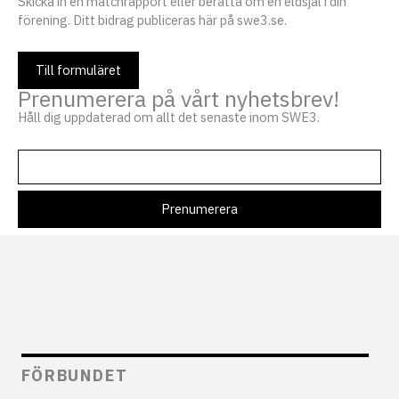
Skicka in en matchrapport eller berätta om en eldsjäl i din
förening. Ditt bidrag publiceras här på swe3.se.
Till formuläret
Prenumerera på vårt nyhetsbrev!
Håll dig uppdaterad om allt det senaste inom SWE3.
FÖRBUNDET