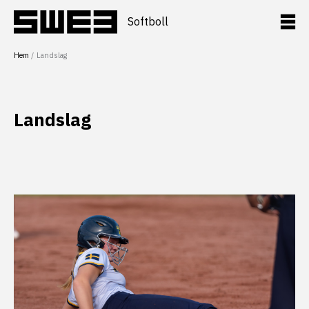
Hoppa
till
Softboll
innehåll
Hem
Landslag
Landslag