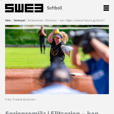
Hoppa
till
Softboll
innehåll
Hem
Seriespel
Seriepremiär i Elitserien – kan någon utmana Faluns guldsvit?
Foto: Fredrik Boström
Seriepremiär i Elitserien – kan