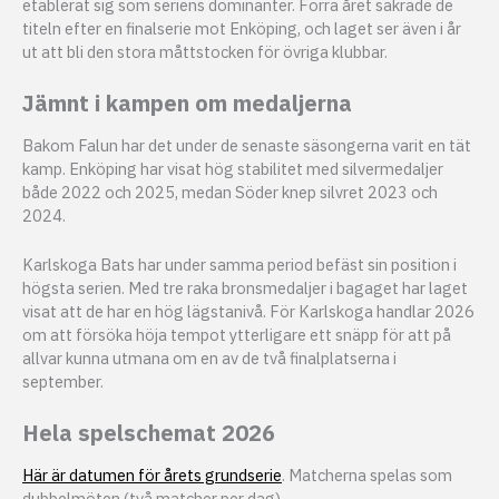
etablerat sig som seriens dominanter. Förra året säkrade de
titeln efter en finalserie mot Enköping, och laget ser även i år
ut att bli den stora måttstocken för övriga klubbar.
Jämnt i kampen om medaljerna
Bakom Falun har det under de senaste säsongerna varit en tät
kamp. Enköping har visat hög stabilitet med silvermedaljer
både 2022 och 2025, medan Söder knep silvret 2023 och
2024.
Karlskoga Bats har under samma period befäst sin position i
högsta serien. Med tre raka bronsmedaljer i bagaget har laget
visat att de har en hög lägstanivå. För Karlskoga handlar 2026
om att försöka höja tempot ytterligare ett snäpp för att på
allvar kunna utmana om en av de två finalplatserna i
september.
Hela spelschemat 2026
Här är datumen för årets grundserie
. Matcherna spelas som
dubbelmöten (två matcher per dag).