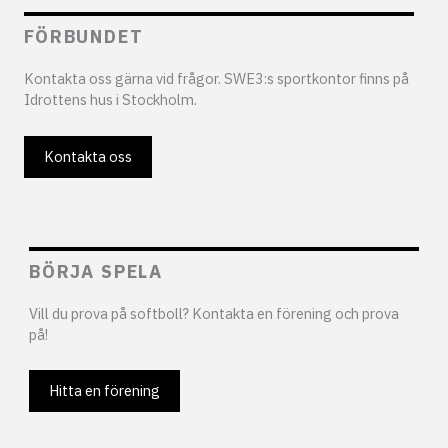
FÖRBUNDET
Kontakta oss gärna vid frågor. SWE3:s sportkontor finns på
Idrottens hus i Stockholm.
Kontakta oss
BÖRJA SPELA
Vill du prova på softboll? Kontakta en förening och prova
på!
Hitta en förening