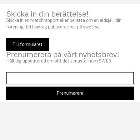
Skicka in din berättelse!
Skicka in en matchrapport eller berätta om en eldsjäl i din
förening. Ditt bidrag publiceras här på swe3.se.
Till formuläret
Prenumerera på vårt nyhetsbrev!
Håll dig uppdaterad om allt det senaste inom SWE3.