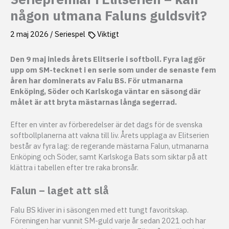
någon utmana Faluns guldsvit?
2 maj 2026
/
Seriespel
Viktigt
Den 9 maj inleds årets Elitserie i softboll. Fyra lag gör
upp om SM-tecknet i en serie som under de senaste fem
åren har dominerats av Falu BS. För utmanarna
Enköping, Söder och Karlskoga väntar en säsong där
målet är att bryta mästarnas långa segerrad.
Efter en vinter av förberedelser är det dags för de svenska
softbollplanerna att vakna till liv. Årets upplaga av Elitserien
består av fyra lag: de regerande mästarna Falun, utmanarna
Enköping och Söder, samt Karlskoga Bats som siktar på att
klättra i tabellen efter tre raka bronsår.
Falun – laget att slå
Falu BS kliver in i säsongen med ett tungt favoritskap.
Föreningen har vunnit SM-guld varje år sedan 2021 och har