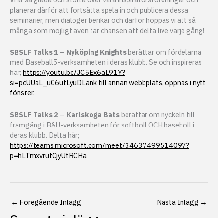
planerar därför att fortsätta spela in och publicera dessa
seminarier, men dialoger berikar och därför hoppas vi att så
många som möjligt även tar chansen att delta live varje gång!
SBSLF Talks 1
–
Nyköping Knights
berättar om fördelarna
med Baseball5-verksamheten i deras klubb. Se och inspireras
här;
https://youtu.be/JC5Ex6aL91Y?
si=pcUUaL_u06utLyuDLänk till annan webbplats, öppnas i nytt
fönster.
SBSLF Talks 2
–
Karlskoga Bats
berättar om nyckeln till
framgång i B&U-verksamheten för softboll OCH baseboll i
deras klubb. Delta här;
https://teams.microsoft.com/meet/34637499514097?
p=hLTmxvrutCjyUtRCHa
←
Föregående Inlägg
Nästa Inlägg
→