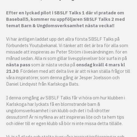
Efter en lyckad pilot i SBSLF Talks 1 där vi pratade om
Baseball5, kommer nu uppföljaren SBSLF Talks 2 med
temat Barn & Ungdomsverksamhet nästa vecka!!
Vi har äntligen laddat upp det allra första SBSLF Talks på
förbundets Youtubekanal. Vi tänker att det är bra för alla som
missade att inspireras av Peter Ström i livesändningen. för en
månad sedan. Alla ni som gillar liveupplevelser bör surfa in på
nästa pass
som är nästa vecka på
onsdag kväll 4 mars kl
21.30
. Fördelen med att delta live är att ni kan ställa frågor till
våra inspiratörer, som denna gång är Jesper Joelsson och
Daniel Lindqvist från Karlskoga Bats.
I denna omgång av SBSLF Talks får vi höra om hur klubben i
Karlskoga har lyckats få en blomstrande barn &
ungdomsverksamhet i sin klubb och det i två idrotter
dessutom!! Är ni nyfikna av att inspireras lite och ta hem tips
och idéer till er egen klubb så bör ni inte missa detta tillälle.
Vi är så glada och stolta över våra inspiratörsföreningar och