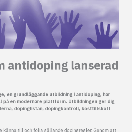
m antidoping lanserad
ge, en grundläggande utbildning i antidoping, har
åll på en modernare plattform. Utbildningen ger dig
na, dopinglistan, dopingkontroll, kosttillskott
e känna till och följa gällande dopingregler. Genom att