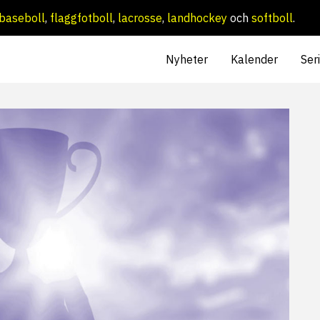
baseboll
,
flaggfotboll
,
lacrosse
,
landhockey
och
softboll
.
Nyheter
Kalender
Ser